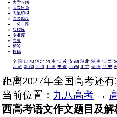
大学介绍
高考试题
志愿填报
高考助考
一分一段
院校库
专业库
专题
标签
投稿
全 国
|
山 东
|
河 北
|
河 南
|
江 苏
|
安 徽
|
湖 北
|
湖 南
|
江 西
|
陕
西 藏
|
新 疆
|
青 海
|
甘 肃
|
宁 夏
|
山 西
|
北 京
|
天 津
|
辽 宁
|
吉
距离2027年全国高考还有
当前位置：
九八高考
→
西高考语文作文题目及解