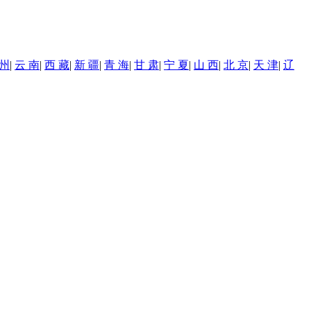
 州
|
云 南
|
西 藏
|
新 疆
|
青 海
|
甘 肃
|
宁 夏
|
山 西
|
北 京
|
天 津
|
辽