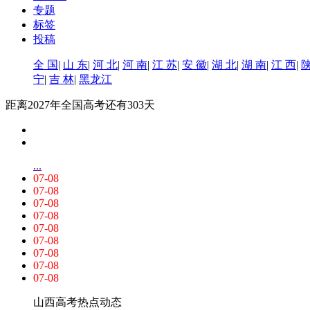
专题
标签
投稿
全 国
|
山 东
|
河 北
|
河 南
|
江 苏
|
安 徽
|
湖 北
|
湖 南
|
江 西
|
陕
宁
|
吉 林
|
黑龙江
距离2027年全国高考还有
303天
...
07-08
07-08
07-08
07-08
07-08
07-08
07-08
07-08
07-08
山西高考热点
动态