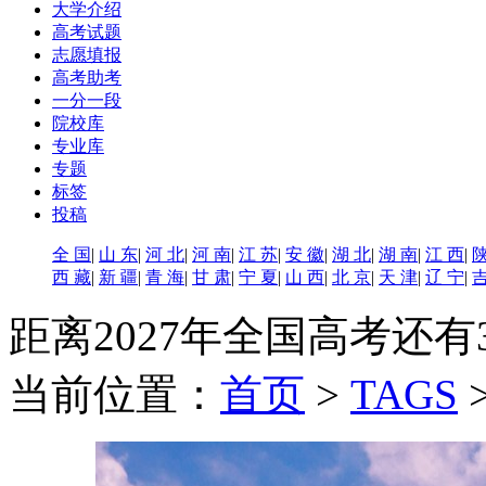
大学介绍
高考试题
志愿填报
高考助考
一分一段
院校库
专业库
专题
标签
投稿
全 国
|
山 东
|
河 北
|
河 南
|
江 苏
|
安 徽
|
湖 北
|
湖 南
|
江 西
|
陕
西 藏
|
新 疆
|
青 海
|
甘 肃
|
宁 夏
|
山 西
|
北 京
|
天 津
|
辽 宁
|
吉
距离2027年全国高考还有
当前位置：
首页
>
TAGS