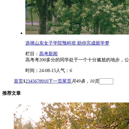
选择山东女子学院预科班 助你完成留学梦
栏目：
高考新闻
高考考200多分的同学处于一个十分尴尬的地步，
时间：24-08-15
人气：
6
首页
1
2
3
4
5
6
7
8
9
10
下一页
尾页
共49条，10页
推荐文章