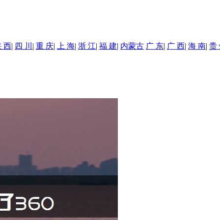
 西
|
四 川
|
重 庆
|
上 海
|
浙 江
|
福 建
|
内蒙古
广 东
|
广 西
|
海 南
|
贵