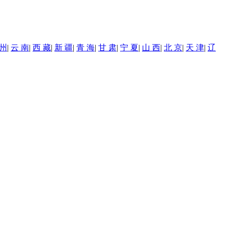
 州
|
云 南
|
西 藏
|
新 疆
|
青 海
|
甘 肃
|
宁 夏
|
山 西
|
北 京
|
天 津
|
辽