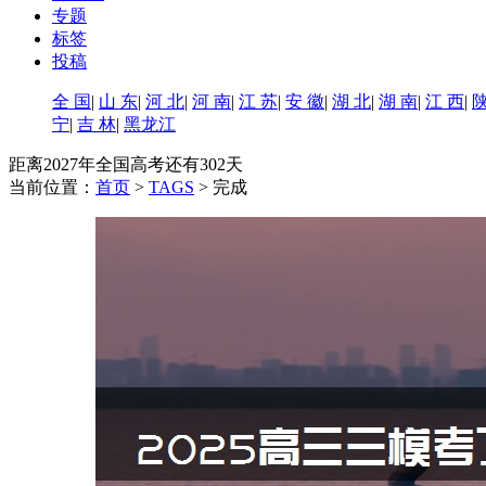
专题
标签
投稿
全 国
|
山 东
|
河 北
|
河 南
|
江 苏
|
安 徽
|
湖 北
|
湖 南
|
江 西
|
陕
宁
|
吉 林
|
黑龙江
距离2027年全国高考还有
302天
当前位置：
首页
>
TAGS
> 完成